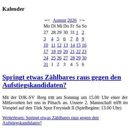
Kalender
«
<
August
2026
>
»
Mo
Di
Mi
Do
Fr
Sa
So
27
28
29
30
31
1
2
3
4
5
6
7
8
9
10
11
12
13
14
15
16
17
18
19
20
21
22
23
24
25
26
27
28
29
30
31
1
2
3
4
5
6
Springt etwas Zählbares raus gegen den
Aufstiegskandidaten?
Mit der DJK-SV Berg tritt am Sonntag um 15.00 Uhr einer der
Mitfavoriten bei uns in Pilsach an. Unsere 2. Mannschaft trifft im
Vorspiel auf den Türk Spor Freystadt II (Spielbeginn: 13.00 Uhr)
Weiterlesen: Springt etwas Zählbares raus gegen den
Aufstiegskandidaten?